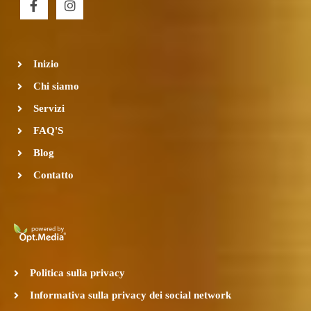
a
n
c
s
e
t
b
a
o
g
Inizio
o
r
k
a
Chi siamo
-
m
Servizi
f
FAQ'S
Blog
Contatto
Politica sulla privacy
Informativa sulla privacy dei social network