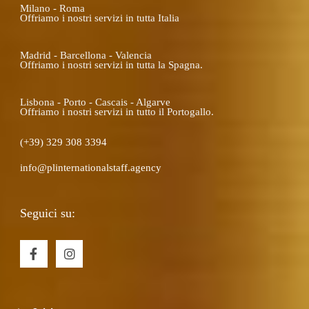
Milano - Roma
Offriamo i nostri servizi in tutta Italia
Madrid - Barcellona - Valencia
Offriamo i nostri servizi in tutta la Spagna.
Lisbona - Porto - Cascais - Algarve
Offriamo i nostri servizi in tutto il Portogallo.
(+39) 329 308 3394
info@plinternationalstaff.agency
Seguici su:
F
I
a
n
c
s
e
t
b
a
o
g