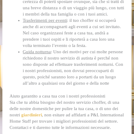
certezza di poterti spostare ovunque, sia che si tratti di
una breve distanza o di un viaggio più lungo, con tutti
i membri della tua famiglia o con i tuoi amici.
Trasferimenti per eventi
: il tuo choffer si occuperà
anche di accompagnarti agli eventi a cui sei invitato.
Nel caso organizzassi feste a casa tua, andrà a
prendere i tuoi ospiti e li riporterà a casa loro una
volta terminato l’evento o la festa.
Guida notturna
: Uno dei motivi per cui molte persone
richiedono il nostro servizio di autista è perché non
sono disposte ad effettuare trasferimenti notturni. Con
i nostri professionisti, non dovrai preoccuparti di
questo, poiché saranno loro a portarti da un luogo
all’altro a qualsiasi ora del giorno e della notte
Aiuto garantito a casa tua con i nostri professionisti
Sia che tu abbia bisogno del nostro servizio choffer, di una
delle nostre domestiche per pulire la tua casa, o di uno dei
nostri
giardinieri
, non esitare ad affidarti a P&L International
Home Staff per trovare i migliori professionisti del settore.
Contattaci e ti daremo tutte le informazioni necessarie.