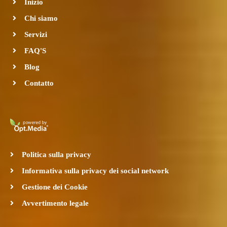
Inizio
o
r
k
a
Chi siamo
-
m
Servizi
f
FAQ'S
Blog
Contatto
Politica sulla privacy
Informativa sulla privacy dei social network
Gestione dei Cookie
Avvertimento legale