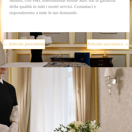
Milano, con P&L International Home Staff hai la garanzia
della qualità in tutti i nostri servizi. Contattaci e
risponderemo a tutte le tue domande.
←
Articolo precedente
Articolo successivo
→