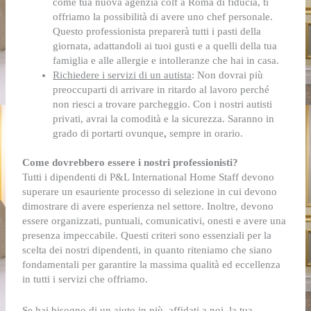
come tua nuova
agenzia colf a Roma
di fiducia, ti
offriamo la possibilità di avere uno chef personale.
Questo professionista preparerà tutti i pasti della
giornata, adattandoli ai tuoi gusti e a quelli della tua
famiglia e alle allergie e intolleranze che hai in casa.
Richiedere i servizi di un autista
:
Non dovrai più
preoccuparti di arrivare in ritardo al lavoro perché
non riesci a trovare parcheggio. Con i nostri autisti
privati, avrai la comodità e la sicurezza. Saranno in
grado di portarti ovunque
,
sempre in orario.
Come dovrebbero essere i nostri professionisti?
Tutti i dipendenti di P&L International Home Staff devono
superare un esauriente processo di selezione in cui devono
dimostrare di avere esperienza nel settore. Inoltre, devono
essere organizzati, puntuali, comunicativi, onesti e avere una
presenza impeccabile. Questi criteri sono essenziali per la
scelta dei nostri dipendenti, in quanto riteniamo che siano
fondamentali per garantire la massima qualità ed eccellenza
in tutti i servizi che offriamo.
Se hai bisogno di un aiuto in più, affidati a noi, la tua